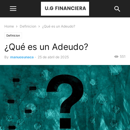
Home
Definicion
¿Qué es un Adeudo?
Definicion
¿Qué es un Adeudo?
551
By
manuosunaca
-
25 de abril de 2025