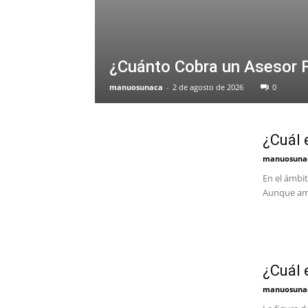
¿Cuánto Cobra un Asesor F
manuosunaca
-
2 de agosto de 2026
0
¿Cuál 
manuosuna
En el ámbit
Aunque am
¿Cuál 
manuosuna