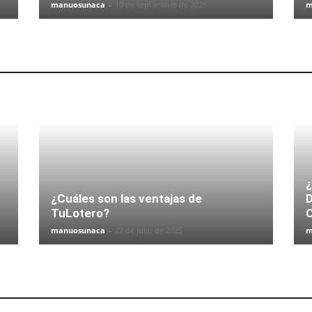
manuosunaca
-
10 de septiembre de 2025
m
¿
¿Cuáles son las ventajas de
D
TuLotero?
manuosunaca
-
22 de julio de 2025
m