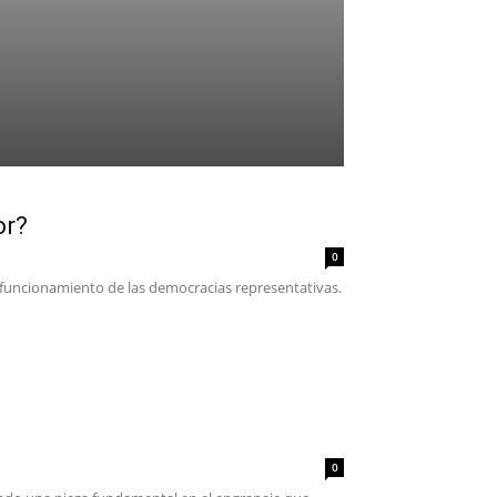
or?
0
l funcionamiento de las democracias representativas.
0