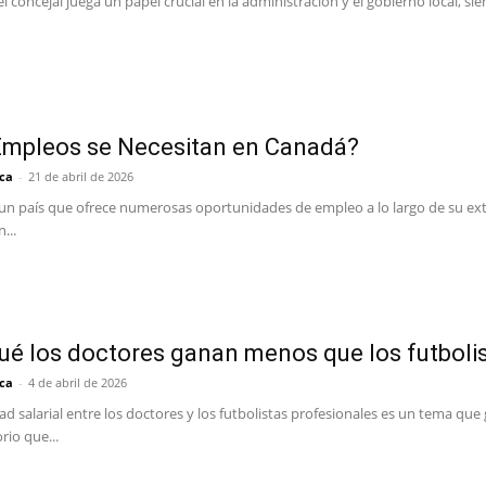
el concejal juega un papel crucial en la administración y el gobierno local, 
Empleos se Necesitan en Canadá?
ca
-
21 de abril de 2026
un país que ofrece numerosas oportunidades de empleo a lo largo de su ext
...
ué los doctores ganan menos que los futboli
ca
-
4 de abril de 2026
ad salarial entre los doctores y los futbolistas profesionales es un tema que
rio que...