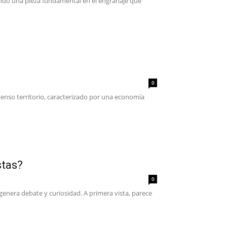
siendo una pieza fundamental en el engranaje que
0
enso territorio, caracterizado por una economía
stas?
0
 genera debate y curiosidad. A primera vista, parece