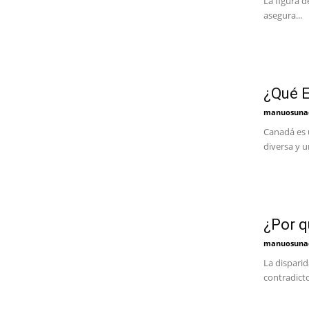
La figura d
asegura...
¿Qué 
manuosuna
Canadá es 
diversa y un
¿Por q
manuosuna
La disparid
contradicto