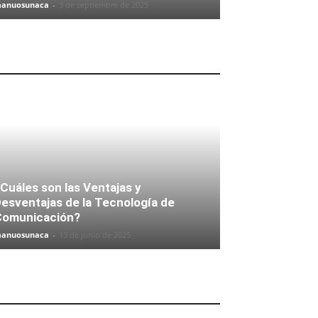
anuosunaca
-
3 de septiembre de 2025
Cuáles son las Ventajas y
esventajas de la Tecnología de
Comunicación?
anuosunaca
-
13 de junio de 2025