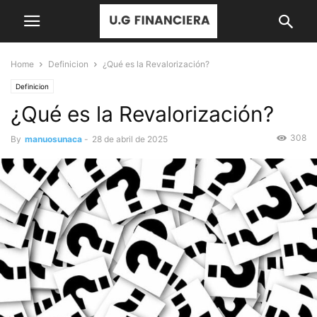
Home
Definicion
¿Qué es la Revalorización?
Definicion
¿Qué es la Revalorización?
308
By
manuosunaca
-
28 de abril de 2025