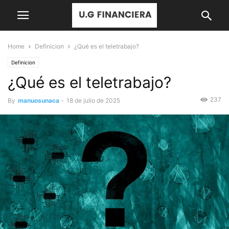
Home
Definicion
¿Qué es el teletrabajo?
Definicion
¿Qué es el teletrabajo?
237
By
manuosunaca
-
18 de julio de 2025