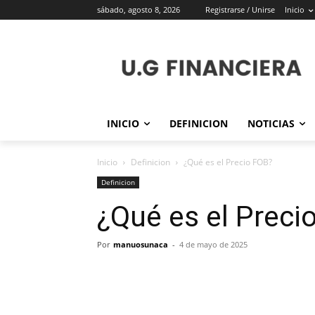
sábado, agosto 8, 2026
Registrarse / Unirse
Inicio
INICIO
DEFINICION
NOTICIAS
Inicio
Definicion
¿Qué es el Precio FOB?
Definicion
¿Qué es el Preci
Por
manuosunaca
-
4 de mayo de 2025