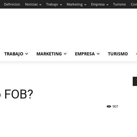
Definicion
Noticias
Trabajo
Marketing
Empresa
Turismo
Con
TRABAJO
MARKETING
EMPRESA
TURISMO
o FOB?
907