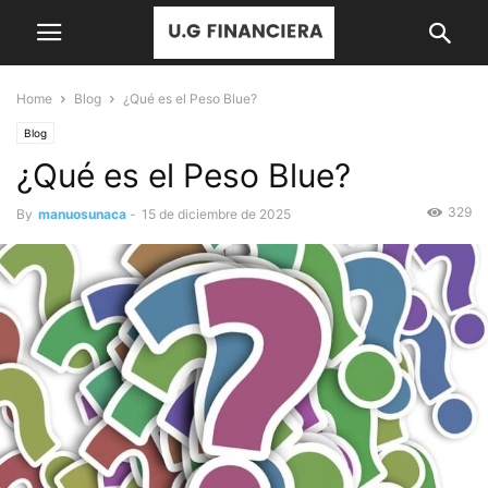
Home
Blog
¿Qué es el Peso Blue?
Blog
¿Qué es el Peso Blue?
329
By
manuosunaca
-
15 de diciembre de 2025