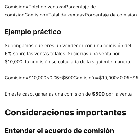
Comision=Total de ventas×Porcentaje de
comision
Comisi
o
n
=
Total de ventas
×
Porcentaje de comisi
o
n
Ejemplo práctico
Supongamos que eres un vendedor con una comisión del
5%
sobre las ventas totales. Si cierras una venta por
$10,000, tu comisión se calcularía de la siguiente manera:
Comision=$10,000×0.05=$500
Comisi
o
ˊ
n
=
$10
,
000
×
0.05
=
$5
En este caso, ganarías una comisión de
$500
por la venta.
Consideraciones importantes
Entender el acuerdo de comisión