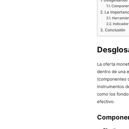
Desglosando 
Component
La Importanc
Herramient
Indicado
Conclusión
Desglos
La oferta monet
dentro de una ec
(componentes de
instrumentos de
como los fondos
efectivo.
Component