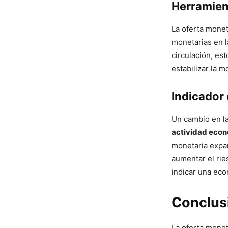
Herramient
La oferta monet
monetarias en l
circulación, est
estabilizar la 
Indicador
Un cambio en l
actividad eco
monetaria expan
aumentar el rie
indicar una eco
Conclus
La oferta mone