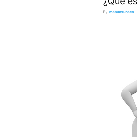
¿Qué es
By
manuosunaca
-