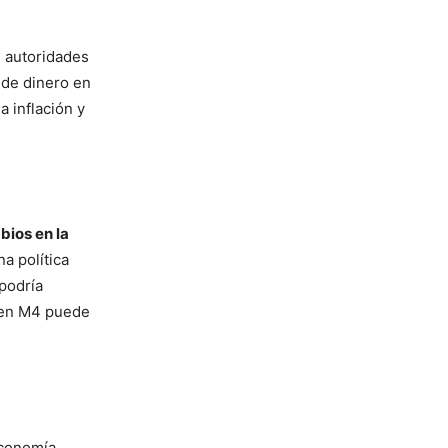
s autoridades
 de dinero en
a inflación y
ios en la
a política
podría
o en M4 puede
economía,