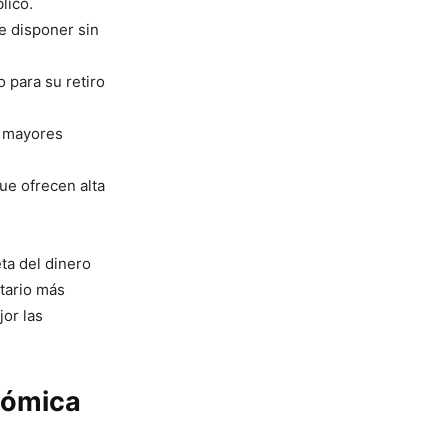
lico.
e disponer sin
 para su retiro
e mayores
ue ofrecen alta
ta del dinero
etario más
or las
onómica