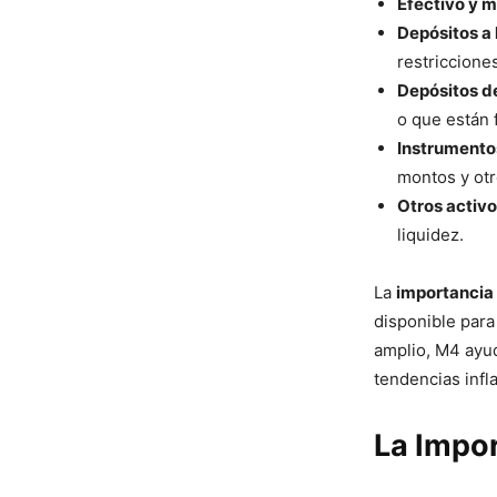
Efectivo y m
Depósitos a l
restriccione
Depósitos de
o que están 
Instrumento
montos y otr
Otros activo
liquidez.
La
importancia
disponible para
amplio, M4 ayud
tendencias infla
La Impor