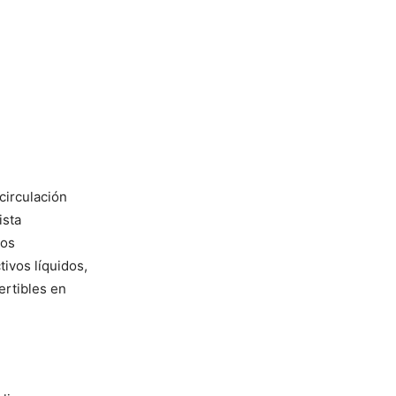
circulación
ista
los
ivos líquidos,
ertibles en