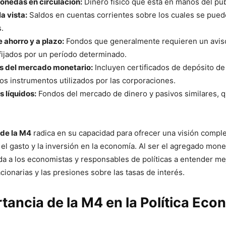
onedas en circulación:
Dinero físico que está en manos del púb
a vista:
Saldos en cuentas corrientes sobre los cuales se pued
s.
 ahorro y a plazo:
Fondos que generalmente requieren un aviso
fijados por un período determinado.
s del mercado monetario:
Incluyen certificados de depósito d
os instrumentos utilizados por las corporaciones.
s líquidos:
Fondos del mercado de dinero y pasivos similares, q
 de la M4
radica en su capacidad para ofrecer una visión comple
 el gasto y la inversión en la economía. Al ser el agregado mon
a a los economistas y responsables de políticas a entender mej
cionarias y las presiones sobre las tasas de interés.
tancia de la M4 en la Política Ec