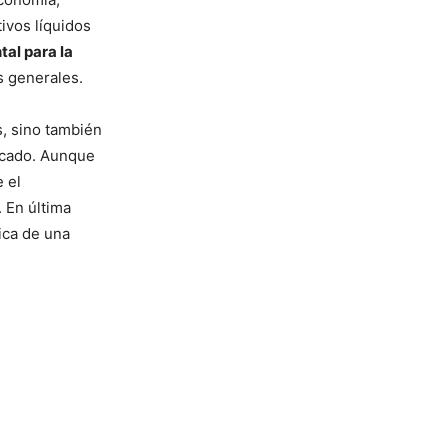
tivos líquidos
al para la
s generales.
s, sino también
ercado. Aunque
 el
. En última
ica de una