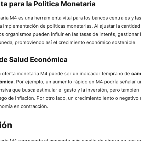
a para la Política Monetaria
aria M4 es una herramienta vital para los bancos centrales y la
a implementación de políticas monetarias. Al ajustar la cantidad
os organismos pueden influir en las tasas de interés, gestionar l
moneda, promoviendo así el crecimiento económico sostenible.
 de Salud Económica
a oferta monetaria M4 puede ser un indicador temprano de
camb
nómica
. Por ejemplo, un aumento rápido en M4 podría señalar un
siva que busca estimular el gasto y la inversión, pero también 
sgo de inflación. Por otro lado, un crecimiento lento o negativ
nomía en contracción.
ión
taria M4 representa el concepto más amplio de dinero en una 