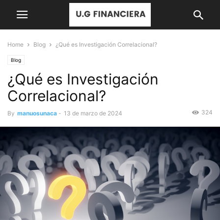
Home
Blog
¿Qué es Investigación Correlacional?
Blog
¿Qué es Investigación
Correlacional?
324
By
manuosunaca
-
13 de marzo de 2024