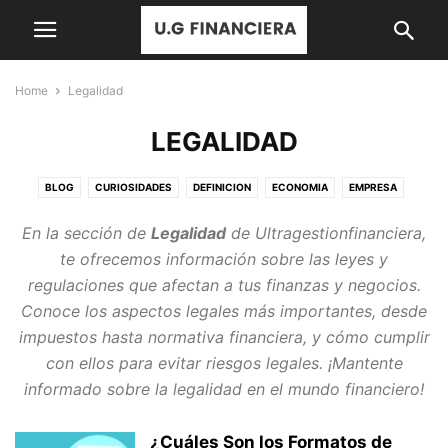
Home
Legalidad
LEGALIDAD
BLOG
CURIOSIDADES
DEFINICION
ECONOMIA
EMPRESA
FORMACION
IMAGEN Y SONIDO
INFORMÁTICA
LEGALIDAD
En la sección de
Legalidad
de Ultragestionfinanciera,
MARKETING
NEGOCIOS Y EMPRESA
NOTICIAS
TECNOLOGIA
te ofrecemos información sobre las leyes y
TRABAJO
TURISMO
regulaciones que afectan a tus finanzas y negocios.
Conoce los aspectos legales más importantes, desde
impuestos hasta normativa financiera, y cómo cumplir
con ellos para evitar riesgos legales. ¡Mantente
informado sobre la legalidad en el mundo financiero!
¿Cuáles Son los Formatos de