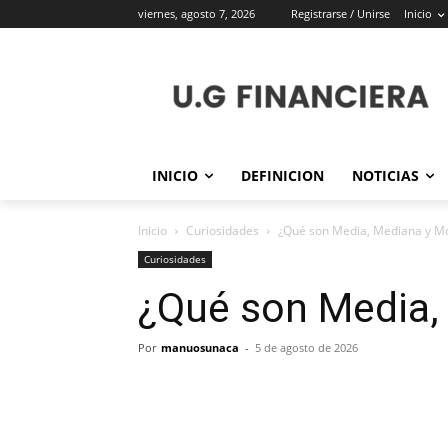
viernes, agosto 7, 2026
Registrarse / Unirse
Inicio
INICIO
DEFINICION
NOTICIAS
Inicio
Curiosidades
¿Qué son Media, Mediana y M
Curiosidades
¿Qué son Media,
Por
manuosunaca
-
5 de agosto de 2026