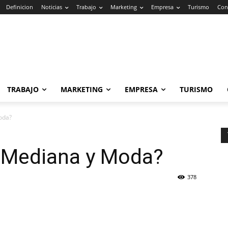
Definicion
Noticias
Trabajo
Marketing
Empresa
Turismo
Con
TRABAJO
MARKETING
EMPRESA
TURISMO
oda?
 Mediana y Moda?
378