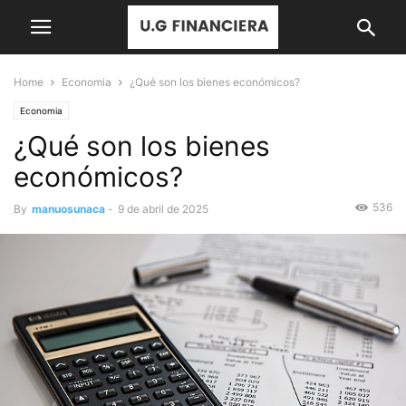
Home
Economia
¿Qué son los bienes económicos?
Economia
¿Qué son los bienes
económicos?
536
By
manuosunaca
-
9 de abril de 2025