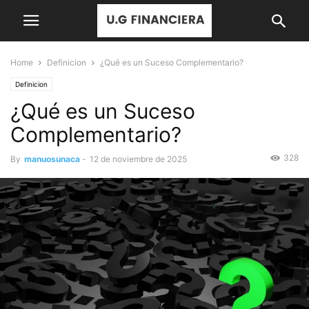
Home
Definicion
¿Qué es un Suceso Complementario?
Definicion
¿Qué es un Suceso
Complementario?
328
By
manuosunaca
-
12 de noviembre de 2025