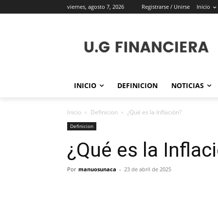
viernes, agosto 7, 2026
Registrarse / Unirse
Inicio
INICIO
DEFINICION
NOTICIAS
Inicio
Definicion
¿Qué es la Inflación?
Definicion
¿Qué es la Inflac
Por
manuosunaca
-
23 de abril de 2025