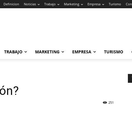
Definicion
Noticias
Trabajo
Marketing
Empresa
Turismo
Con
TRABAJO
MARKETING
EMPRESA
TURISMO
ión?
251