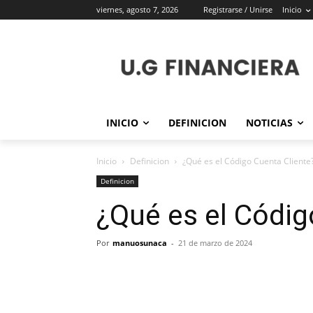
viernes, agosto 7, 2026
Registrarse / Unirse
Inicio
INICIO
DEFINICION
NOTICIAS
Inicio
Definicion
¿Qué es el Código Cuenta Cliente
Definicion
¿Qué es el Códig
Por
manuosunaca
-
21 de marzo de 2024