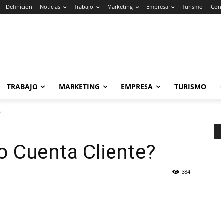
Definicion
Noticias
Trabajo
Marketing
Empresa
Turismo
Con
TRABAJO
MARKETING
EMPRESA
TURISMO
?
o Cuenta Cliente?
384