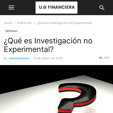
Home
Definicion
¿Qué es Investigación no Experimental?
Definicion
¿Qué es Investigación no
Experimental?
369
By
manuosunaca
-
13 de marzo de 2024