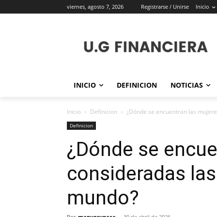
viernes, agosto 7, 2026
Registrarse / Unirse
Inicio
INICIO
DEFINICION
NOTICIAS
Inicio
Definicion
¿Dónde se encuentran las mujere
Definicion
¿Dónde se encue
consideradas las
mundo?
Por
manuosunaca
-
30 de abril de 2026