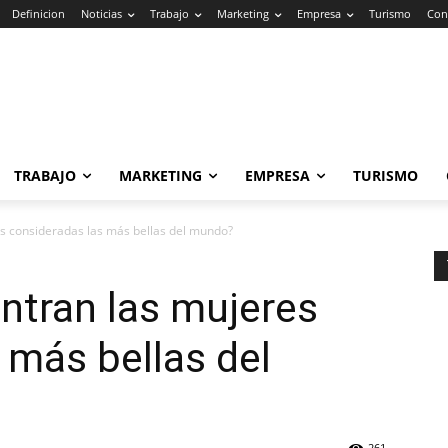
Definicion
Noticias
Trabajo
Marketing
Empresa
Turismo
Con
TRABAJO
MARKETING
EMPRESA
TURISMO
s consideradas las más bellas del mundo?
ntran las mujeres
 más bellas del
261