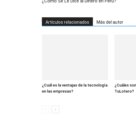
¿Cómo Se Le Dice al Dinero en Perú?
Artículos relacionados
Más del autor
¿Cuál es la ventajas de la tecnología
¿Cuáles son
en las empresas?
TuLotero?