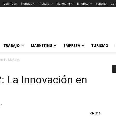
Definicion
Noticias
Trabajo
Marketing
Empresa
Turismo
Con
TRABAJO
MARKETING
EMPRESA
TURISMO
 en Tu Muñeca
: La Innovación en
a
315