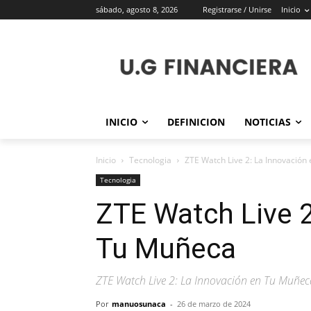
sábado, agosto 8, 2026
Registrarse / Unirse
Inicio
INICIO
DEFINICION
NOTICIAS
Inicio
Tecnologia
ZTE Watch Live 2: La Innovación
Tecnologia
ZTE Watch Live 2
Tu Muñeca
ZTE Watch Live 2: La Innovación en Tu Muñec
Por
manuosunaca
-
26 de marzo de 2024