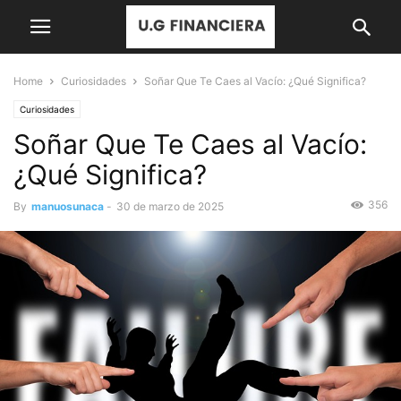
Home
Curiosidades
Soñar Que Te Caes al Vacío: ¿Qué Significa?
Curiosidades
Soñar Que Te Caes al Vacío:
¿Qué Significa?
356
By
manuosunaca
-
30 de marzo de 2025