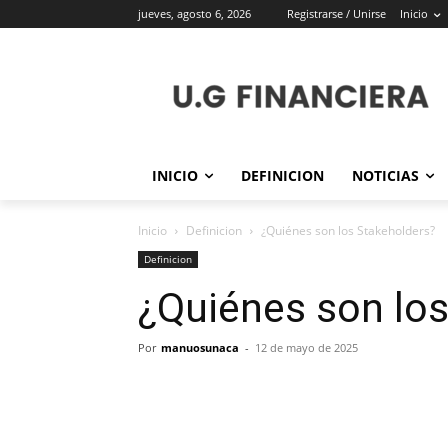
jueves, agosto 6, 2026
Registrarse / Unirse
Inicio
INICIO
DEFINICION
NOTICIAS
Inicio
Definicion
¿Quiénes son los Stakeholders?
Definicion
¿Quiénes son lo
Por
manuosunaca
-
12 de mayo de 2025