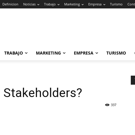
Definicion
Noticias
Trabajo
Marketing
Empresa
Turismo
Cont
TRABAJO
MARKETING
EMPRESA
TURISMO
s Stakeholders?
337