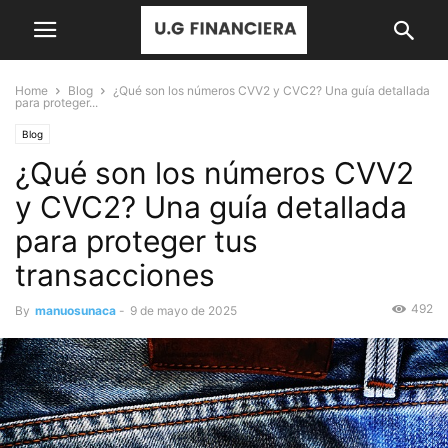
Home
Blog
¿Qué son los números CVV2 y CVC2? Una guía detallada
para proteger...
Blog
¿Qué son los números CVV2
y CVC2? Una guía detallada
para proteger tus
transacciones
492
By
manuosunaca
-
9 de mayo de 2025