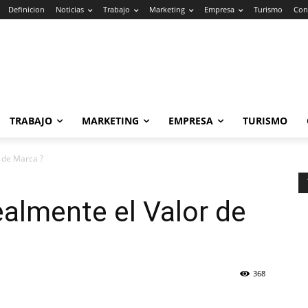
Definicion
Noticias
Trabajo
Marketing
Empresa
Turismo
Con
TRABAJO
MARKETING
EMPRESA
TURISMO
r de Marca ?
ealmente el Valor de
368