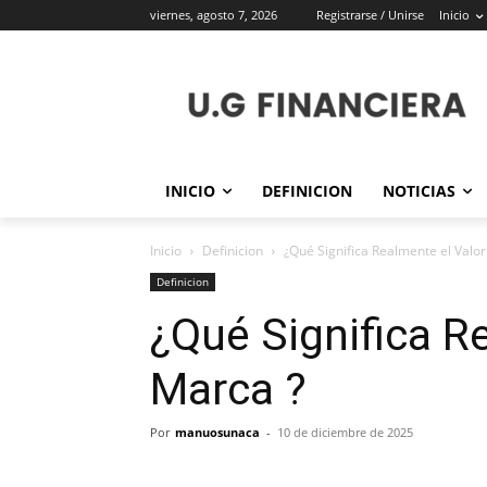
viernes, agosto 7, 2026
Registrarse / Unirse
Inicio
INICIO
DEFINICION
NOTICIAS
Inicio
Definicion
¿Qué Significa Realmente el Valo
Definicion
¿Qué Significa R
Marca ?
Por
manuosunaca
-
10 de diciembre de 2025