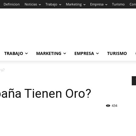
Definicion
Noticias
Trabajo
Marketing
Empresa
Turismo
Con
TRABAJO
MARKETING
EMPRESA
TURISMO
ro?
paña Tienen Oro?
434