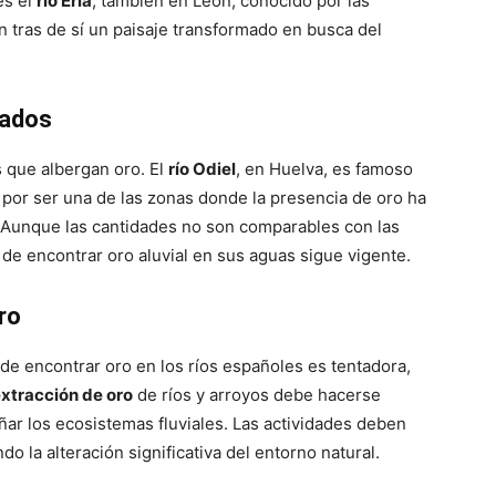
es el
río Eria
, también en León, conocido por las
 tras de sí un paisaje transformado en busca del
rados
s que albergan oro. El
río Odiel
, en Huelva, es famoso
n por ser una de las zonas donde la presencia de oro ha
s. Aunque las cantidades no son comparables con las
 de encontrar oro aluvial en sus aguas sigue vigente.
ro
de encontrar oro en los ríos españoles es tentadora,
extracción de oro
de ríos y arroyos debe hacerse
añar los ecosistemas fluviales. Las actividades deben
o la alteración significativa del entorno natural.