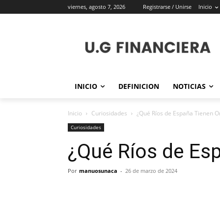
viernes, agosto 7, 2026
Registrarse / Unirse
Inicio
INICIO
DEFINICION
NOTICIAS
Inicio
Curiosidades
¿Qué Ríos de España Tienen O
Curiosidades
¿Qué Ríos de Es
Por
manuosunaca
-
26 de marzo de 2024