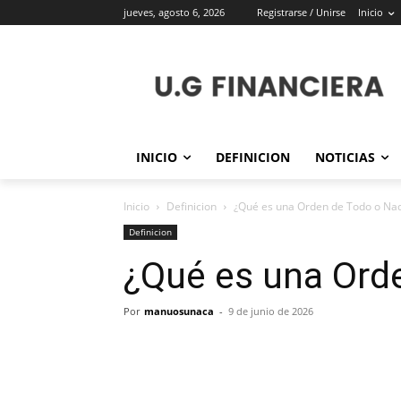
jueves, agosto 6, 2026
Registrarse / Unirse
Inicio
INICIO
DEFINICION
NOTICIAS
Inicio
Definicion
¿Qué es una Orden de Todo o Na
Definicion
¿Qué es una Ord
Por
manuosunaca
-
9 de junio de 2026