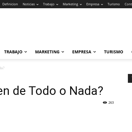
Definicion
Noticias
Trabajo
Marketing
Empresa
Turismo
Cont
TRABAJO
MARKETING
EMPRESA
TURISMO
da?
en de Todo o Nada?
263