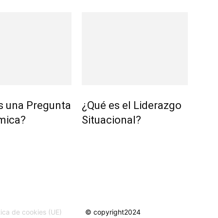
s una Pregunta
¿Qué es el Liderazgo
mica?
Situacional?
tica de cookies (UE)
© copyright2024