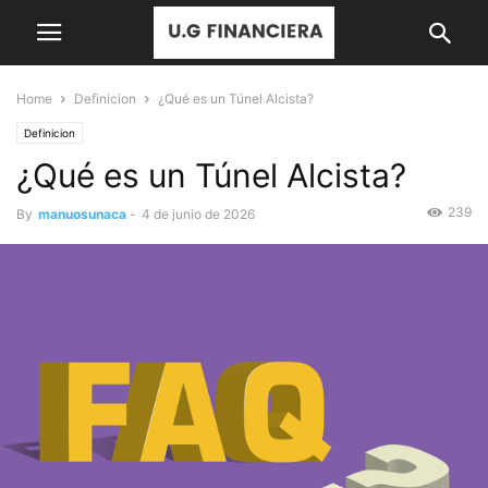
Home
Definicion
¿Qué es un Túnel Alcista?
Definicion
¿Qué es un Túnel Alcista?
239
By
manuosunaca
-
4 de junio de 2026