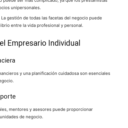
to puede ser más complicado, ya que los prestamistas
ocios unipersonales.
: La gestión de todas las facetas del negocio puede
ibrio entre la vida profesional y personal.
del Empresario Individual
nciera
nancieros y una planificación cuidadosa son esenciales
egocio.
oporte
nales, mentores y asesores puede proporcionar
tunidades de negocio.