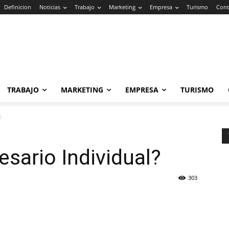
Definicion
Noticias
Trabajo
Marketing
Empresa
Turismo
Cont
TRABAJO
MARKETING
EMPRESA
TURISMO
?
sario Individual?
303