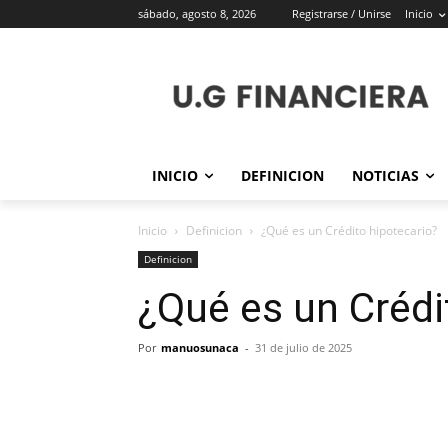
sábado, agosto 8, 2026
Registrarse / Unirse
Inicio
INICIO
DEFINICION
NOTICIAS
Inicio
Definicion
¿Qué es un Crédito hipotecario?
Definicion
¿Qué es un Crédi
Por
manuosunaca
-
31 de julio de 2025