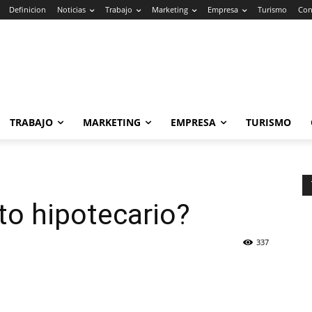
Definicion
Noticias
Trabajo
Marketing
Empresa
Turismo
Con
TRABAJO
MARKETING
EMPRESA
TURISMO
to hipotecario?
337