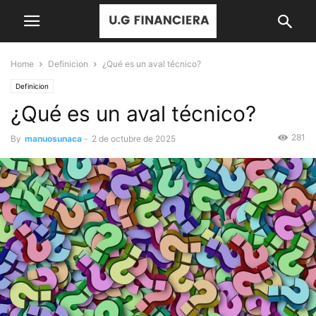
Home
Definicion
¿Qué es un aval técnico?
Definicion
¿Qué es un aval técnico?
281
By
manuosunaca
-
2 de octubre de 2025