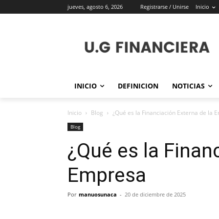
jueves, agosto 6, 2026
Registrarse / Unirse
Inicio
INICIO
DEFINICION
NOTICIAS
Inicio
Blog
¿Qué es la Financiación Externa de la 
Blog
¿Qué es la Financ
Empresa
Por
manuosunaca
-
20 de diciembre de 2025