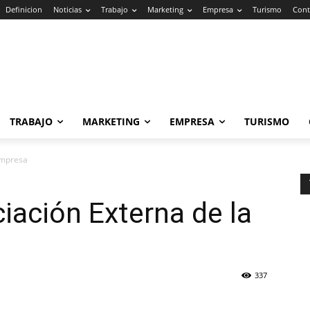
Definicion
Noticias
Trabajo
Marketing
Empresa
Turismo
Cont
TRABAJO
MARKETING
EMPRESA
TURISMO
Empresa
iación Externa de la
337