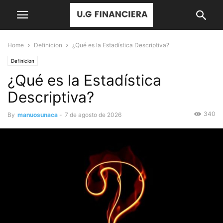
Home
Definicion
¿Qué es la Estadística Descriptiva?
Definicion
¿Qué es la Estadística
Descriptiva?
340
By
manuosunaca
-
7 de agosto de 2026