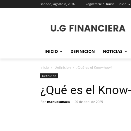
sábado, agosto 8, 2026
Registrarse / Unirse
Inicio
INICIO
DEFINICION
NOTICIAS
Inicio
Definicion
¿Qué es el Know-how?
Definicion
¿Qué es el Know
Por
manuosunaca
-
20 de abril de 2025