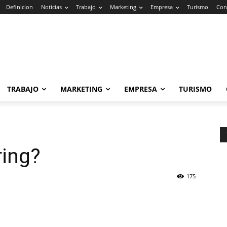
Definicion
Noticias
Trabajo
Marketing
Empresa
Turismo
Con
TRABAJO
MARKETING
EMPRESA
TURISMO
ring?
175