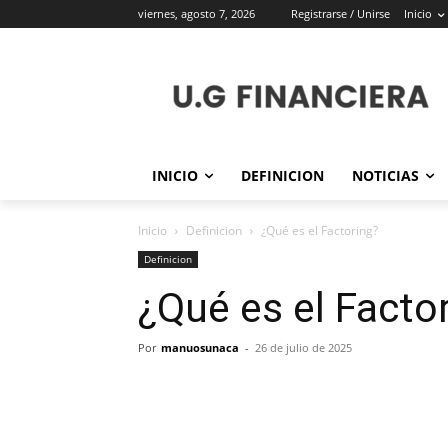
viernes, agosto 7, 2026
Registrarse / Unirse
Inicio
INICIO
DEFINICION
NOTICIAS
Inicio
Definicion
¿Qué es el Factoring?
Definicion
¿Qué es el Facto
Por
manuosunaca
-
26 de julio de 2025