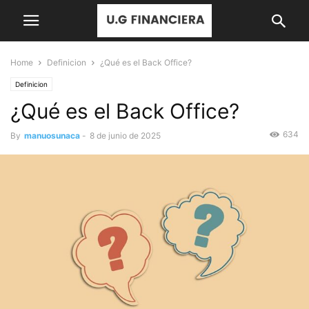
Home
Definicion
¿Qué es el Back Office?
Definicion
¿Qué es el Back Office?
634
By
manuosunaca
-
8 de junio de 2025