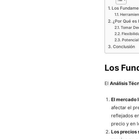
Los Fundamen
Herramient
¿Por Qué es I
Tomar Dec
Flexibili
Potencial
Conclusión
Los Fun
El
Análisis Téc
El mercado 
afectar el p
reflejados e
precio y en 
Los precios