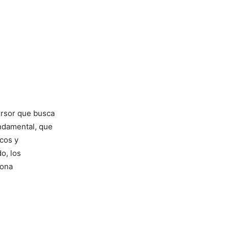
ersor que busca
undamental, que
icos y
o, los
iona