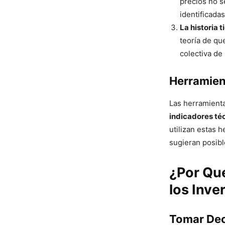
precios no s
identificada
La historia t
teoría de qu
colectiva de
Herramient
Las herramienta
indicadores té
utilizan estas 
sugieran posibl
¿Por Qué
los Inve
Tomar Dec