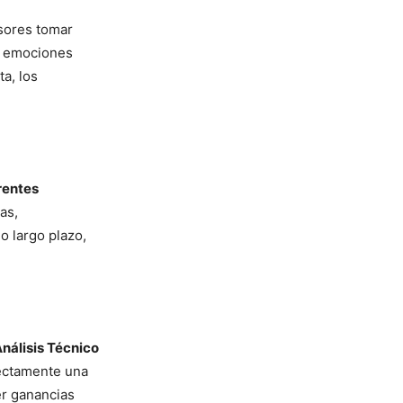
sores tomar
de emociones
ta, los
erentes
as,
o largo plazo,
nálisis Técnico
rrectamente una
er ganancias