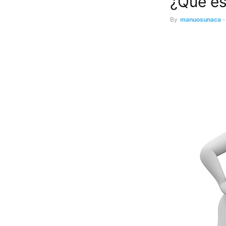
¿Qué es
By
manuosunaca
-