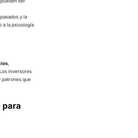
 pueden ser
 pasados y la
 a la psicología
cios
,
 Los inversores
 y patrones que
o para