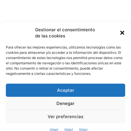
Gestionar el consentimiento
de las cookies
Para ofrecer las mejores experiencias, utilizamos tecnologías como las
cookies para almacenar y/o acceder a la información del dispositivo. El
consentimiento de estas tecnologías nos permitirá procesar datos como
el comportamiento de navegación o las identificaciones únicas en este
sitio. No consentir o retirar el consentimiento, puede afectar
negativamente a ciertas características y funciones.
Politica de privacidad
Aviso de cookies
Aceptar
Política de cookies (UE)
Denegar
© copyright2024
Ver preferencias
Salir de la versión móvil
{title}
{title}
{title}