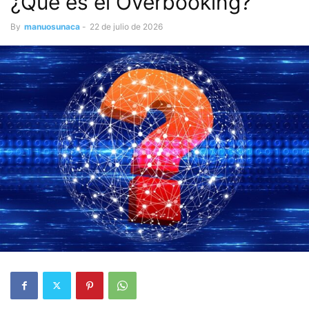
¿Qué es el Overbooking?
By
manuosunaca
-
22 de julio de 2026