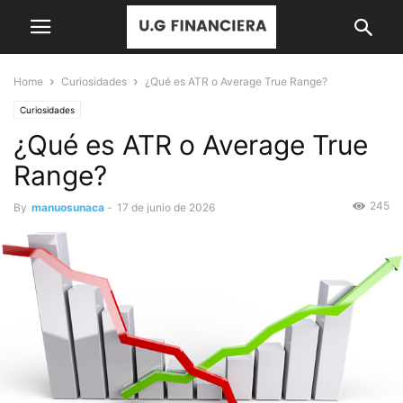
Home
Curiosidades
¿Qué es ATR o Average True Range?
Curiosidades
¿Qué es ATR o Average True
Range?
245
By
manuosunaca
-
17 de junio de 2026