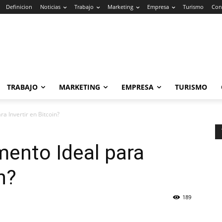
Definicion
Noticias
Trabajo
Marketing
Empresa
Turismo
Con
TRABAJO
MARKETING
EMPRESA
TURISMO
a Invertir en Bitcoin?
mento Ideal para
n?
189