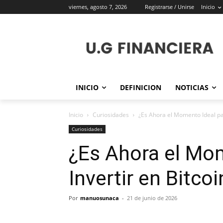
viernes, agosto 7, 2026
Registrarse / Unirse
Inicio
INICIO
DEFINICION
NOTICIAS
Inicio
Curiosidades
¿Es Ahora el Momento Ideal par
Curiosidades
¿Es Ahora el Mo
Invertir en Bitcoi
Por
manuosunaca
-
21 de junio de 2026