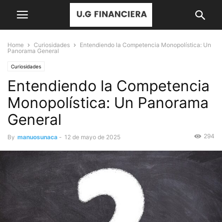
Home
Curiosidades
Entendiendo la Competencia Monopolística: Un
Panorama General
Curiosidades
Entendiendo la Competencia
Monopolística: Un Panorama
General
294
By
manuosunaca
-
12 de mayo de 2025