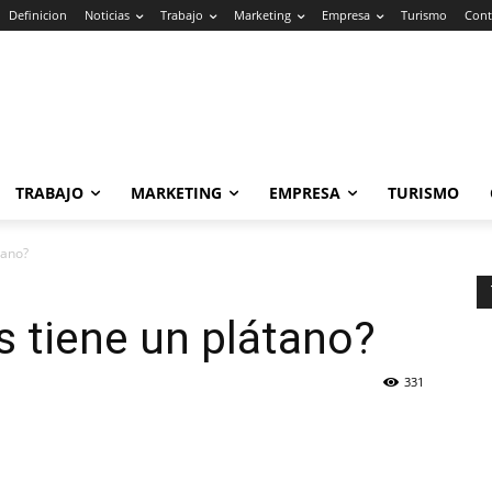
Definicion
Noticias
Trabajo
Marketing
Empresa
Turismo
Cont
TRABAJO
MARKETING
EMPRESA
TURISMO
tano?
s tiene un plátano?
331