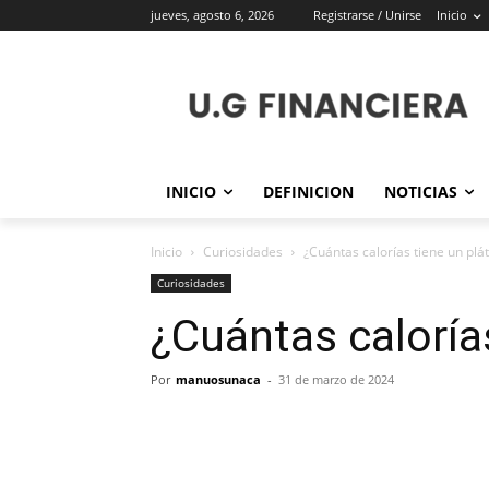
jueves, agosto 6, 2026
Registrarse / Unirse
Inicio
INICIO
DEFINICION
NOTICIAS
Inicio
Curiosidades
¿Cuántas calorías tiene un plá
Curiosidades
¿Cuántas caloría
Por
manuosunaca
-
31 de marzo de 2024