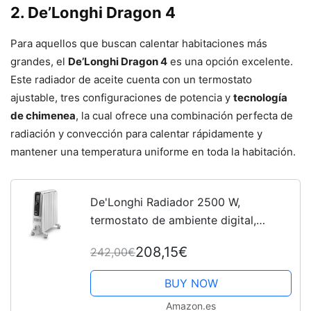
2. De’Longhi Dragon 4
Para aquellos que buscan calentar habitaciones más
grandes, el
De’Longhi Dragon 4
es una opción excelente.
Este radiador de aceite cuenta con un termostato
ajustable, tres configuraciones de potencia y
tecnología
de chimenea
, la cual ofrece una combinación perfecta de
radiación y convección para calentar rápidamente y
mantener una temperatura uniforme en toda la habitación.
De'Longhi Radiador 2500 W,
termostato de ambiente digital,
pantalla LCD, función ECO y alto
208,15€
242,00€
rendimiento energético, blanco
BUY NOW
Amazon.es