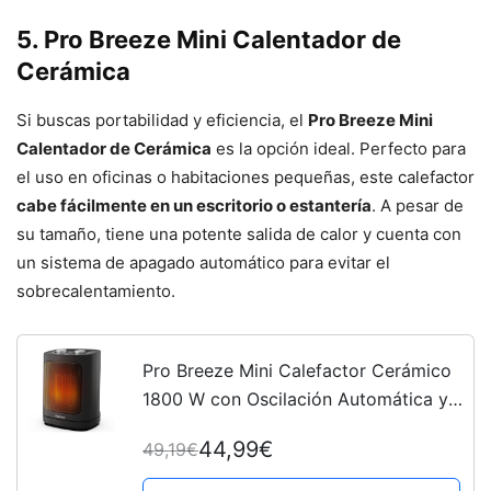
5. Pro Breeze Mini Calentador de
Cerámica
Si buscas portabilidad y eficiencia, el
Pro Breeze Mini
Calentador de Cerámica
es la opción ideal. Perfecto para
el uso en oficinas o habitaciones pequeñas, este calefactor
cabe fácilmente en un escritorio o estantería
. A pesar de
su tamaño, tiene una potente salida de calor y cuenta con
un sistema de apagado automático para evitar el
sobrecalentamiento.
Pro Breeze Mini Calefactor Cerámico
1800 W con Oscilación Automática y 2
Niveles de Potencia – Para Casa,
44,99€
49,19€
Habitaciones y Oficinas - Negro