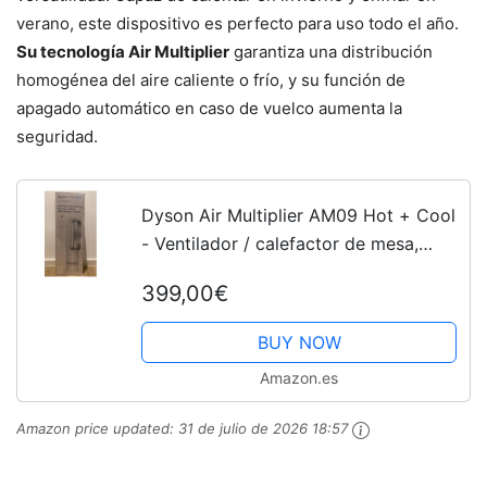
verano, este dispositivo es perfecto para uso todo el año.
Su tecnología Air Multiplier
garantiza una distribución
homogénea del aire caliente o frío, y su función de
apagado automático en caso de vuelco aumenta la
seguridad.
Dyson Air Multiplier AM09 Hot + Cool
- Ventilador / calefactor de mesa,
tecnología Jet Focus, control remoto
399,00€
de potencia, seguro, color blanco y
plata
BUY NOW
Amazon.es
Amazon price updated:
31 de julio de 2026 18:57