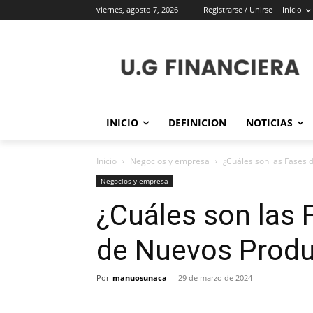
viernes, agosto 7, 2026
Registrarse / Unirse
Inicio
INICIO
DEFINICION
NOTICIAS
Inicio
Negocios y empresa
¿Cuáles son las Fases 
Negocios y empresa
¿Cuáles son las 
de Nuevos Prod
Por
manuosunaca
-
29 de marzo de 2024