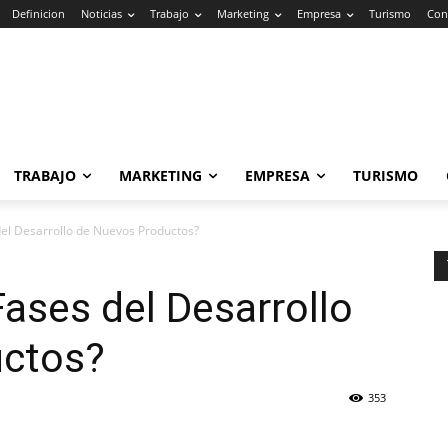
Definicion
Noticias
Trabajo
Marketing
Empresa
Turismo
Con
TRABAJO
MARKETING
EMPRESA
TURISMO
del Desarrollo de Nuevos Productos?
Fases del Desarrollo
uctos?
353