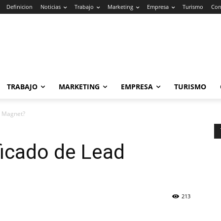
Definicion
Noticias
Trabajo
Marketing
Empresa
Turismo
Con
TRABAJO
MARKETING
EMPRESA
TURISMO
d Magnet?
ficado de Lead
213