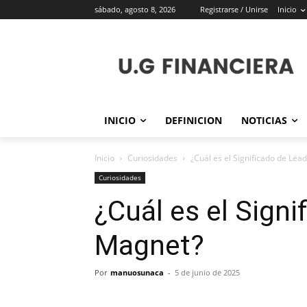
sábado, agosto 8, 2026
Registrarse / Unirse
Inicio
INICIO
DEFINICION
NOTICIAS
Inicio
Curiosidades
¿Cuál es el Significado de Lea
Curiosidades
¿Cuál es el Signi
Magnet?
Por
manuosunaca
-
5 de junio de 2025