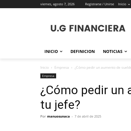
viernes, agosto 7, 2026
Registrarse / Unirse
Inicio
INICIO
DEFINICION
NOTICIAS
Inicio
Empresa
¿Cómo pedir un aumento de sueldo 
Empresa
¿Cómo pedir un 
tu jefe?
Por
manuosunaca
-
7 de abril de 2025