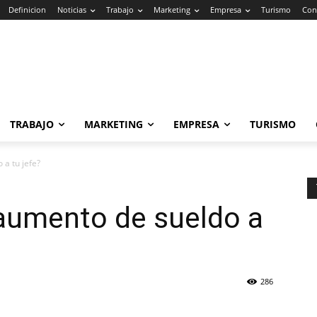
Definicion
Noticias
Trabajo
Marketing
Empresa
Turismo
Con
TRABAJO
MARKETING
EMPRESA
TURISMO
a tu jefe?
aumento de sueldo a
286