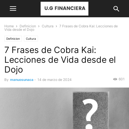
Home
Definicion
Cultura
7 Frases de Cobra Kai: Lecciones de
Vida desde el Dojo
Definicion
Cultura
7 Frases de Cobra Kai:
Lecciones de Vida desde el
Dojo
601
By
manuosunaca
-
14 de marzo de 2024