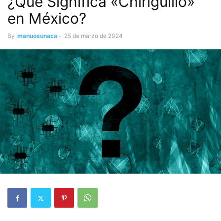
¿Qué Significa «Chiriguillo»
en México?
By
manuosunaca
-
25 de marzo de 2024