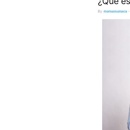
¿Qué es
By
manuosunaca
-