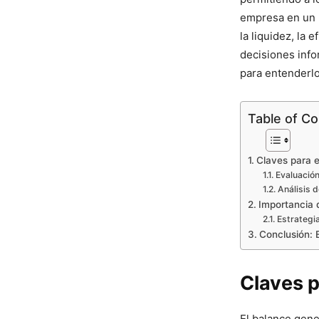
empresa en un m
la liquidez, la 
decisiones info
para entenderl
Table of C
Claves para e
Evaluación
Análisis d
Importancia 
Estrategi
Conclusión: E
Claves p
El balance gene