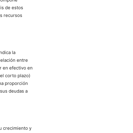
sis de estos
us recursos
.
ndica la
relación entre
r en efectivo en
el corto plazo)
Una proporción
r sus deudas a
u crecimiento y