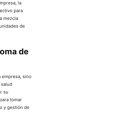
empresa, la
ectivo para
na mezcla
tunidades de
 Toma de
a empresa, sino
 salud
ar su
 para tomar
o y gestión de