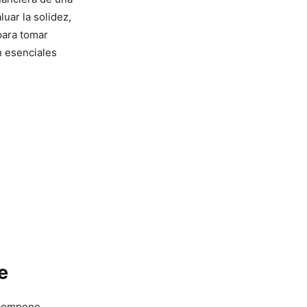
uar la solidez,
 para tomar
n esenciales
e
e compone