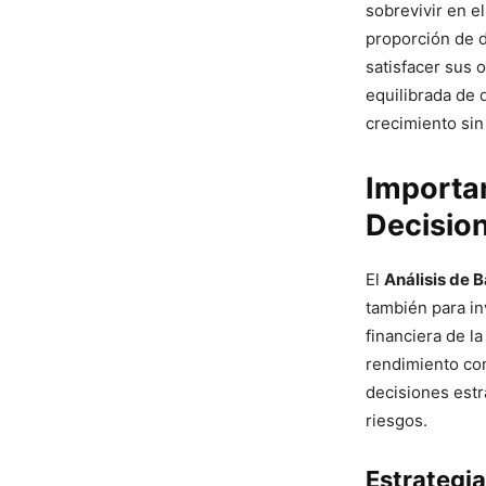
sobrevivir en el
proporción de d
satisfacer sus 
equilibrada de 
crecimiento sin
Importan
Decisio
El
Análisis de 
también para in
financiera de l
rendimiento con
decisiones estr
riesgos.
Estrategia