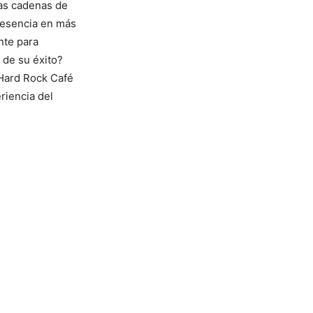
as cadenas de
resencia en más
nte para
 de su éxito?
 Hard Rock Café
riencia del