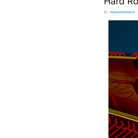
Hard Ro
By
manuosunaca
-