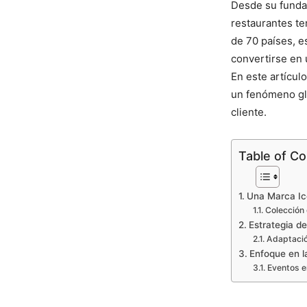
Desde su funda
restaurantes te
de 70 países, e
convertirse en 
En este artícu
un fenómeno glo
cliente.
Table of C
Una Marca Ic
Colección
Estrategia d
Adaptació
Enfoque en la
Eventos e