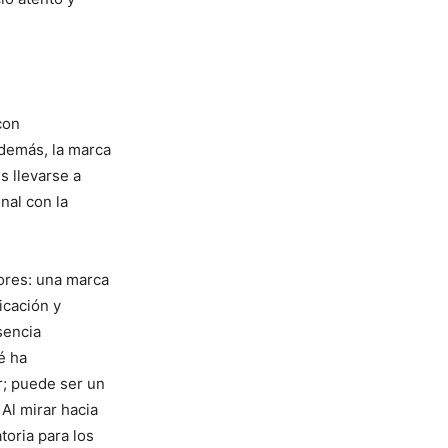
con
Además, la marca
s llevarse a
nal con la
ores: una marca
icación y
sencia
é ha
; puede ser un
 Al mirar hacia
toria para los