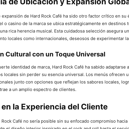
ia de Ubicación y Expansión Globa
e expansión de Hard Rock Café ha sido otro factor crítico en su 
el o casino de la marca se ubica estratégicamente en destinos t
una rica herencia musical. Esta cuidadosa selección asegura un
tanto locales como internacionales, deseosos de experimentar la
n Cultural con un Toque Universal
uerte identidad de marca, Hard Rock Café ha sabido adaptarse a 
os locales sin perder su esencia universal. Los menús ofrecen 
ionales junto con opciones que reflejan los sabores locales, lo
atrae a un amplio espectro de clientes.
en la Experiencia del Cliente
d Rock Café no sería posible sin su enfocado compromiso hacia 
de el diseño interior inspirado en el rock and roll hasta el servi