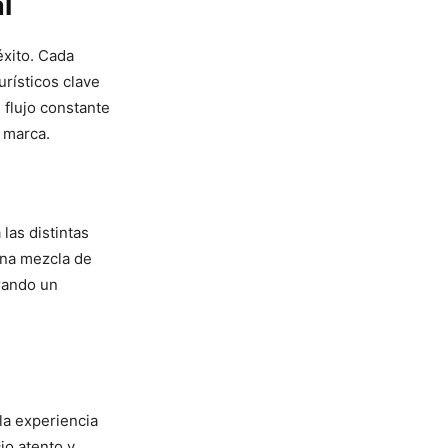
l
éxito. Cada
urísticos clave
 flujo constante
 marca.
las distintas
una mezcla de
grando un
la experiencia
cio atento y