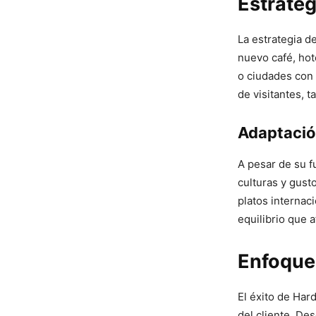
Estrateg
La estrategia d
nuevo café, hot
o ciudades con 
de visitantes, 
Adaptació
A pesar de su f
culturas y gust
platos internac
equilibrio que 
Enfoque 
El éxito de Har
del cliente. Des